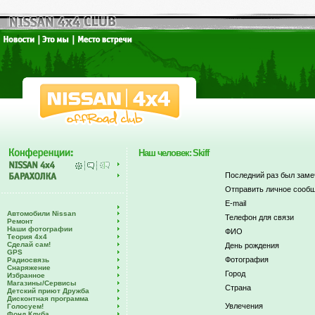
Наш человек: Skiff
Последний раз был заме
Отправить личное сообщ
E-mail
Автомобили Nissan
Телефон для связи
Ремонт
Наши фотографии
ФИО
Теория 4х4
Сделай сам!
День рождения
GPS
Фотография
Радиосвязь
Снаряжение
Город
Избранное
Магазины/Сервисы
Страна
Детский приют Дружба
Дисконтная программа
Увлечения
Голосуем!
Фонд Клуба