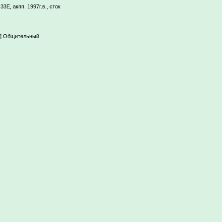
3E, акпп, 1997г.в., сток
----] Общительный