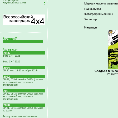
Клубный магазин
Марка и модель машины
Год выпуска
Фотография машины
Характер:
Награды
2026
Фото СНГ-2026
Фото СНГ 2026
2024
ДР 25 лет! 18-20 октября 2024г
Свадьба в Ниссан
2е мест
2022
ДР-23, 07-09 октября 2022г (ссылки
на фотоальбомы, отзывы и
впечатления)
2021
ДР-22, 08-10 октября 2021г (ссылки
на фотоальбомы, отзывы и
впечатления)
2020
ДР-21, 09-11 октября 2020г. (ссылки
на фото)
Автопутешествие по Норвегии