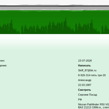
чен:
15-07-2026
ение:
Написать
Skiff_87@bk.ru
8-926-314-пять три-2б
Александр
22.03.1987
Смотреть
Сергиев Посад
РФ
Nissan Pathfinder R50 VG
ВАЗ 21213 1996г.в., слег