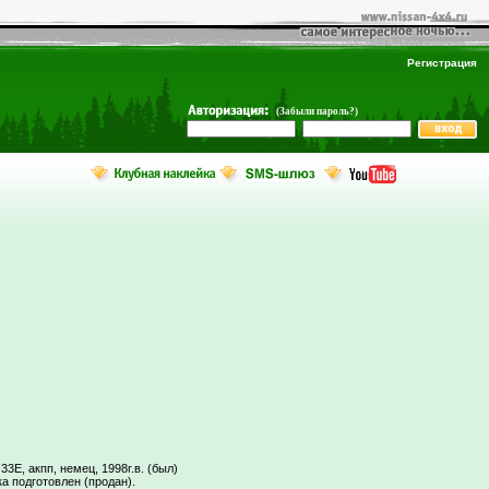
Регистрация
(Забыли пароль?)
33E, акпп, немец, 1998г.в. (был)
ка подготовлен (продан).