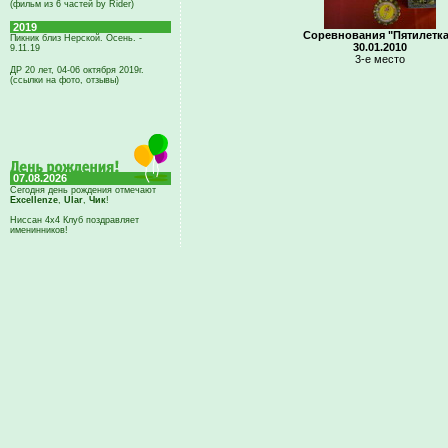
(фильм из 6 частей by Rider)
2019
Соревнования "Пятилетка
Пикник близ Нерской. Осень. -
30.01.2010
9.11.19
3-е место
ДР 20 лет, 04-06 октября 2019г.
(ссылки на фото, отзывы)
07.08.2026
Сегодня день рождения отмечают
Excellenze
,
Ular
,
Чик
!
Ниссан 4х4 Клуб поздравляет
именинников!