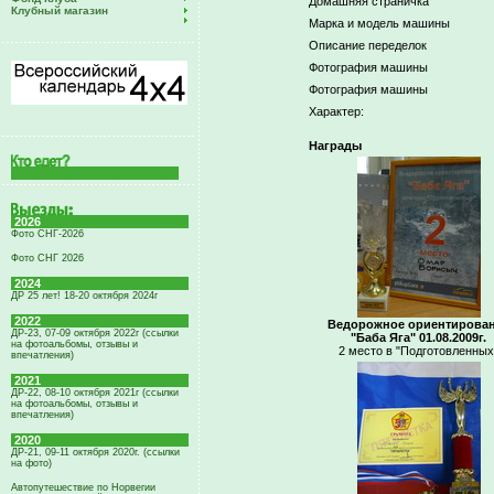
Домашняя страничка
Клубный магазин
Марка и модель машины
Описание переделок
Фотография машины
Фотография машины
Характер:
Награды
2026
Фото СНГ-2026
Фото СНГ 2026
2024
ДР 25 лет! 18-20 октября 2024г
2022
Ведорожное ориентирова
ДР-23, 07-09 октября 2022г (ссылки
"Баба Яга" 01.08.2009г.
на фотоальбомы, отзывы и
2 место в "Подготовленных
впечатления)
2021
ДР-22, 08-10 октября 2021г (ссылки
на фотоальбомы, отзывы и
впечатления)
2020
ДР-21, 09-11 октября 2020г. (ссылки
на фото)
Автопутешествие по Норвегии