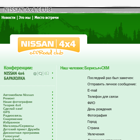
Наш человек: Борисыч-СКМ
Последний раз был замечен:
Отправить личное сообщение:
E-mail
Автомобили Nissan
Телефон для связи
Ремонт
Наши фотографии
ФИО
Теория 4х4
Сделай сам!
День рождения
GPS
Фотография
Радиосвязь
Снаряжение
Город
Избранное
Магазины/Сервисы
Страна
Детский приют Дружба
Дисконтная программа
Увлечения
Голосуем!
Фонд Клуба