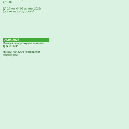
9.11.19
ДР 20 лет, 04-06 октября 2019г.
(ссылки на фото, отзывы)
06.08.2026
Сегодня день рождения отмечает
ДЕМОН770
!
Ниссан 4х4 Клуб поздравляет
именинника!