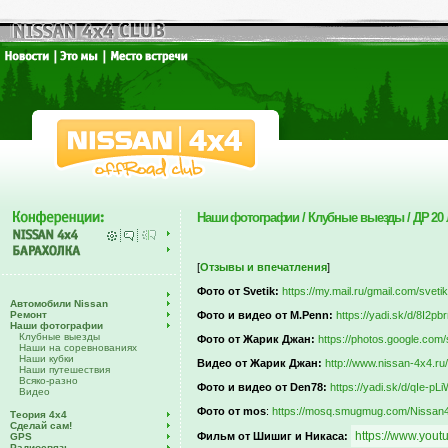
Наши фотографии / Клубные выезды / ДР 20 ле
[
Отзывы и впечатления
]
Фото от Svetik:
https://my.mail.ru/gmail.com/svet
Автомобили Nissan
Ремонт
Фото и видео от M.Penn:
https://yadi.sk/d/8I2p
Наши фотографии
Клубные выезды
Фото от Жарик Джан:
https://photos.google
Наши на соревнованиях
Наши кубки
Видео от Жарик Джан:
http://www.nissan-4x4.
Наши путешествия
Всяко-разно
Фото и видео от Den78:
https://yadi.sk/d/qIe-p
Видео
Фото от mos
:
https://mosq.smugmug.com/Nissan4
Теория 4х4
Сделай сам!
https://www.you
Фильм от Шишиг и Никаса:
GPS
Радиосвязь