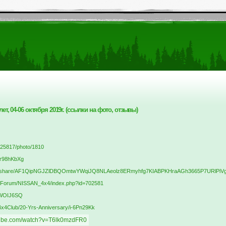
т, 04-06 октября 2019г. (ссылки на фото, отзывы)
ik25817/photo/1810
brr98hKbXg
.com/share/AF1QipNGJZlDBQOmtwYWqiJQ8NLAeolz8ERmyhfg7KIABPKHraAGh3665P7URl
ru/Forum/NISSAN_4x4/index.php?id=702581
LiWOIJ6SQ
x4Club/20-Yrs-Anniversary/i-6Pn29Kk
tube.com/watch?v=T6lk0mzdFR0