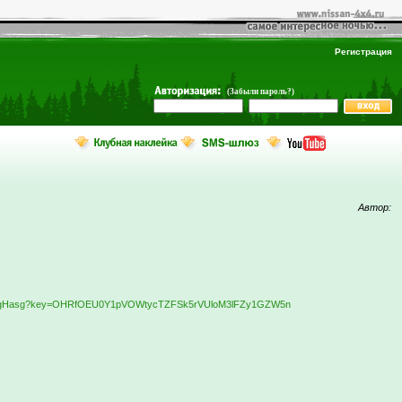
Регистрация
(Забыли пароль?)
Автор:
PiVgHasg?key=OHRfOEU0Y1pVOWtycTZFSk5rVUloM3lFZy1GZW5n