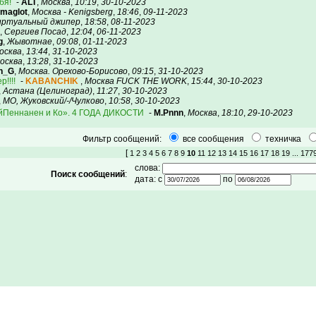
бя!
-
ALT
,
Москва
,
10:19
,
30-10-2023
maglot
,
Москва - Kenigsberg
,
18:46
,
09-11-2023
иртуальный джипер
,
18:58
,
08-11-2023
,
Сергиев Посад
,
12:04
,
06-11-2023
g
,
Жывотнае
,
09:08
,
01-11-2023
осква
,
13:44
,
31-10-2023
осква
,
13:28
,
31-10-2023
n_G
,
Москва. Орехово-Борисово
,
09:15
,
31-10-2023
!!!!
-
KABANCHIK
,
Москва FUCK THE WORK
,
15:44
,
30-10-2023
,
Астана (Целиноград)
,
11:27
,
30-10-2023
,
МО, Жуковский/-/Чулково
,
10:58
,
30-10-2023
ийПеннанен и Ко». 4 ГОДА ДИКОСТИ
-
M.Pnnn
,
Москва
,
18:10
,
29-10-2023
Фильтр сообщений:
все сообщения
техничка
[
1
2
3
4
5
6
7
8
9
10
11
12
13
14
15
16
17
18
19
... 177
слова:
Поиск сообщений
:
дата: с
по