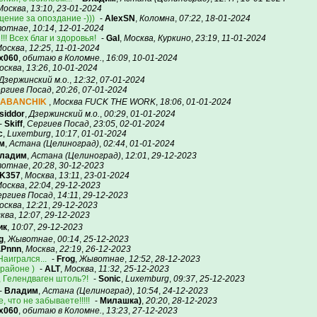
Москва
,
13:10
,
23-01-2024
ение за опоздание -)))
-
AlexSN
,
Коломна
,
07:22
,
18-01-2024
отнае
,
10:14
,
12-01-2024
!! Всех благ и здоровья!
-
Gal
,
Москва, Куркино
,
23:19
,
11-01-2024
осква
,
12:25
,
11-01-2024
x060
,
обитаю в Коломне.
,
16:09
,
10-01-2024
осква
,
13:26
,
10-01-2024
Дзержинский м.о.
,
12:32
,
07-01-2024
ргиев Посад
,
20:26
,
07-01-2024
ABANCHIK
,
Москва FUCK THE WORK
,
18:06
,
01-01-2024
siddor
,
Дзержинский м.о.
,
00:29
,
01-01-2024
-
Skiff
,
Сергиев Посад
,
23:05
,
02-01-2024
c
,
Luxemburg
,
10:17
,
01-01-2024
м
,
Астана (Целиноград)
,
02:44
,
01-01-2024
ладим
,
Астана (Целиноград)
,
12:01
,
29-12-2023
отнае
,
20:28
,
30-12-2023
K357
,
Москва
,
13:11
,
23-01-2024
осква
,
22:04
,
29-12-2023
ергиев Посад
,
14:11
,
29-12-2023
осква
,
12:21
,
29-12-2023
ква
,
12:07
,
29-12-2023
ик
,
10:07
,
29-12-2023
g
,
Жывотнае
,
00:14
,
25-12-2023
.Pnnn
,
Москва
,
22:19
,
26-12-2023
Наигрался...
-
Frog
,
Жывотнае
,
12:52
,
28-12-2023
 районе )
-
ALT
,
Москва
,
11:32
,
25-12-2023
, Гелендваген штоль?!
-
Sonic
,
Luxemburg
,
09:37
,
25-12-2023
-
Владим
,
Астана (Целиноград)
,
10:54
,
24-12-2023
 что не забываете!!!!!
-
Милашка)
,
20:20
,
28-12-2023
x060
,
обитаю в Коломне.
,
13:23
,
27-12-2023