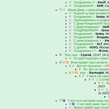
Поздравляю..!!
-
AlexP
,
М
Поздравляю!!!
-
Skiff
,
Се
Жарик Джан, с днем рождения!
Родной ты мой человек! 
Поздравляю !
-
Sedoy
,
М
Присоединяюсь к поздр
С Днем Рождения!!!!!! Ура!
С Днём Рождения!
-
Skiff
ПОЗДРАВЛЯЮ!!!!!
-
Gree
Поздравляю!
-
Sedoy
,
Мо
Поздравляю!!!
-
Владим
С днем рождения..!!
-
Al
Поздравляю!!!
-
ALT
,
Мос
С Днём!!!
-
VOVO
,
Москв
Поздравляю ! ! !
-
M.Usic
Трос газа
-
Сергей.
,
15:47
,
14-1
От рд28 подходит, нужно
Всем привет. Как считаете,
Доступ ограничен
-
K
Re: Доступ огран
еще
-
Barmaglot
,
Мо
У меня так одн
1. Случа
З
2023
2.
11-2023
У кого есть желание сюда ск
У нас свой замес был )
Можно зимой туда сгонять