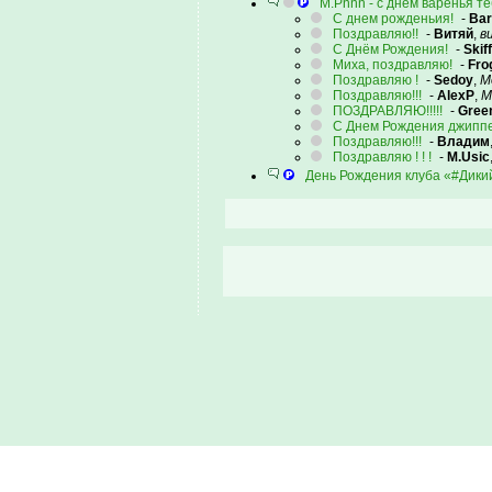
M.Pnnn - с днем варенья те
С днем рожденьия!
-
Bar
Поздравляю!!
-
Витяй
,
в
С Днём Рождения!
-
Skiff
Миха, поздравляю!
-
Fro
Поздравляю !
-
Sedoy
,
М
Поздравляю!!!
-
AlexP
,
М
ПОЗДРАВЛЯЮ!!!!!
-
Gree
С Днем Рождения джиппер
Поздравляю!!!
-
Владим
Поздравляю ! ! !
-
M.Usic
День Рождения клуба «#Дик