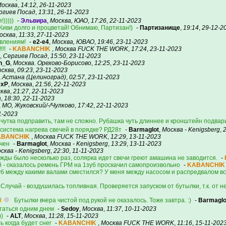
осква
,
14:12
,
26-11-2023
ргиев Посад
,
13:31
,
26-11-2023
)))))
-
Эльвира
,
Москва, ЮАО
,
17:26
,
22-11-2023
Живи долго и процветай! Обнимаю, Партизан!)
-
Партизанище
,
19:14
,
29-12-2
осква
,
11:33
,
27-11-2023
авлениям!
-
e2-e4
,
Москва, ЮВАО
,
19:46
,
23-11-2023
!!!
-
KABANCHIK
,
Москва FUCK THE WORK
,
17:24
,
23-11-2023
,
Сергиев Посад
,
15:50
,
23-11-2023
n_G
,
Москва. Орехово-Борисово
,
12:25
,
23-11-2023
сква
,
09:23
,
23-11-2023
,
Астана (Целиноград)
,
02:57
,
23-11-2023
exP
,
Москва
,
21:56
,
22-11-2023
ква
,
21:27
,
22-11-2023
а
,
18:30
,
22-11-2023
,
МО, Жуковский/-/Чулково
,
17:42
,
22-11-2023
1-2023
 чутка подправить, там не сложно. Рубашка чуть длиннее и кронштейн подвар
 система нагрева свечей в порядке? РД28т
-
Barmaglot
,
Москва - Kenigsberg
,
ABANCHIK
,
Москва FUCK THE WORK
,
12:29
,
13-11-2023
ичен
-
Barmaglot
,
Москва - Kenigsberg
,
13:29
,
13-11-2023
сква - Kenigsberg
,
22:30
,
11-11-2023
ажды было несколько раз, солярка идет свечи греют амашина не заводится.
-
й - оказалось ремень ГРМ на 1зуб проскачил самопроизвольно
-
KABANCHIK
уб между какими валами сместился? У меня между насосом и распредвалом все
 Случай - воздушилась топливная. Проверяется запуском от бутылки, т.к. от н
Бутылки вчера чистой под рукой не оказалось. Тоже завтра. :)
-
Barmaglo
ататься одним днем
-
Sedoy
,
Москва
,
11:37
,
10-11-2023
))
-
ALT
,
Москва
,
11:28
,
15-11-2023
 когда будет снег
-
KABANCHIK
,
Москва FUCK THE WORK
,
11:16
,
15-11-202