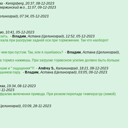
а - Kenigsberg
,
20:37
,
08-12-2023
зержинский м.о.
,
11:07
,
09-12-2023
елиноград)
,
07:34
,
05-12-2023
ово
,
10:41
,
05-12-2023
озить.
-
Владим
,
Астана (Целиноград)
,
12:52
,
05-12-2023
ехала при разгрузке задней оси при торможении. Так что наоборот
 чем при пустом. Так, или я ошибаюсь?
-
Владим
,
Астана (Целиноград)
,
на тормоз нажмешь. При загрузке тормозное усилие должно быть больше.
ешки и " ощущения"?!
-
Andrey S.
,
Калининград
,
18:21
,
08-12-2023
щников пару.
-
Владим
,
Астана (Целиноград)
,
03:05
,
09-12-2023
ква
,
19:34
,
08-12-2023
-11-2023
афрагма включения привода. При резком перепаде температур (зимой)
Целиноград)
,
03:09
,
28-11-2023