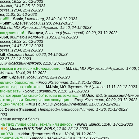
осква
,
16:52
,
25-12-2023
Москва
,
14:47
,
25-12-2023
осква
,
12:34
,
25-12-2023
ва
,
11:05
,
25-12-2023
м!!!!
-
Sonic
,
Luxemburg
,
23:40
,
24-12-2023
-
Skiff
,
Сергиев Посад
,
11:20
,
24-12-2023
M.Usic
,
МО, Жуковский/-/Чулково
,
19:40
,
24-12-2023
рождения его!
-
Владим
,
Астана (Целиноград)
,
02:29
,
23-12-2023
x060
,
обитаю в Коломне.
,
13:23
,
27-12-2023
осква
,
16:53
,
25-12-2023
осква
,
14:47
,
25-12-2023
осква
,
12:34
,
25-12-2023
kiff
,
Сергиев Посад
,
00:22
,
24-12-2023
22:27
,
23-12-2023
О, Жуковский/-/Чулково
,
21:10
,
23-12-2023
-выезд в р-н пос.им.Володарского.
-
M.Usic
,
МО, Жуковский/-/Чулково
,
17:06
,
,
Москва
,
10:44
,
29-12-2023
Skiff
,
Сергиев Посад
,
22:42
,
22-12-2023
ильной барахолке.
-
Frog
,
Жывотнае
,
19:52
,
21-12-2023
 диспетчеров работали.
-
M.Usic
,
МО, Жуковский/-/Чулково
,
11:11
,
22-12-2023
гионах есть
-
Sonic
,
Luxemburg
,
21:16
,
21-12-2023
ов, которые "за спасибо" готовы выезжать...
-
M.Usic
,
МО, Жуковский/-/Чулков
что за деньги. Коммерческая эвакуация.
-
Frog
,
Жывотнае
,
09:02
,
23-12-2023
ро ДжипАлерт.
-
M.Usic
,
МО, Жуковский/-/Чулково
,
21:08
,
23-12-2023
сс Сергей (Львенок)
,
Петергоф-Ломоносов (Питер)
,
17:26
,
21-12-2023
2023
(удалено автором Sonic)
на тд42 лучше брать, зехель или денсо?
-
www3
,
минск
,
12:40
,
18-12-2023
HIK
,
Москва FUCK THE WORK
,
17:59
,
25-12-2023
 на Y60.
-
siddor
,
Дзержинский м.о.
,
18:04
,
08-12-2023
орников на Y60.
-
siddor
,
Дзержинский м.о.
,
10:12
,
17-12-2023