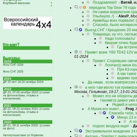
Поздравляю!!
-
Витяй
,
в
Клубный магазин
передача Top Gear 79 года
Не самое корректное сра
Улыбнуло..!)
-
AlexP
,
Мос
Армейцы всех порвали!:-))
Спасибо, было интересн
Выезд СНГ / Крещение 20 янв
Товарищи, ну что, сколь
Надо голосовать!
Кворум точно буде
Где встреч
Привет всем. Y60 TD42 12V в
01-2024
Привет. Сгоревшие свечи
2026
Логично)) меня бо
Фото СНГ-2026
При КЗ гор
Фото СНГ 2026
А как тако
видимо пре
2024
Да никак , если компрессия
ДР 25 лет! 18-20 октября 2024г
а чего там могло так примерз
2022
Москва, Гольяново
,
19:17
,
13-01-20
ДР-23, 07-09 октября 2022г (ссылки
на фотоальбомы, отзывы и
Может это не обороты дв
впечатления)
тахометр давно уже 
Редкий и неп
2021
А Мусик его знает...
-
Frog
,
ДР-22, 08-10 октября 2021г (ссылки
на фотоальбомы, отзывы и
Спасибо тебе, э
впечатления)
Минус 23 и 
А чт
2020
ДР-21, 09-11 октября 2020г. (ссылки
подсос воздуха ищи!
-
Д
на фото)
Экстремальное вождение 14.0
Автопутешествие по Норвегии
Антона - Sixkiller с днём рожд