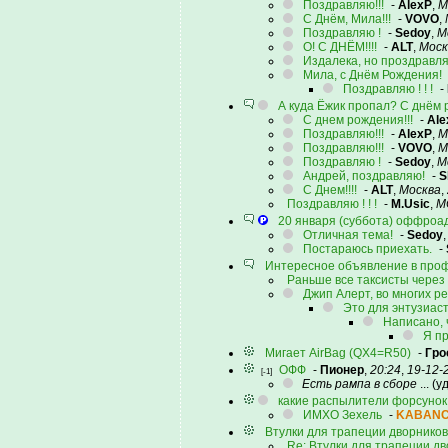
Поздравляю!!!
-
AlexP
,
М
С Днём, Мила!!!
-
VOVO
,
Поздравляю !
-
Sedoy
,
М
О! С ДНЁМ!!!!
-
ALT
,
Моск
Издалека, но проздравляе
Мила, с Днём Рождения!
Поздравляю ! ! !
-
А куда Ёжик пропал? С днём 
С днем рождения!!!
-
Ale
Поздравляю!!!
-
AlexP
,
М
Поздравляю!!!
-
VOVO
,
М
Поздравляю !
-
Sedoy
,
М
Андрей, поздравляю!
-
S
С Днем!!!!
-
ALT
,
Москва
,
Поздравляю ! ! !
-
M.Usic
,
М
20 января (суббота) оффроад
Отличная тема!
-
Sedoy
Постараюсь приехать.
-
Интересное объявление в проф
Раньше все таксисты через
Джип Алерт, во многих ре
Это для энтузиаст
Написано, 
Я п
Мигает AirBag (QX4=R50)
-
Гро
ОФФ
-
Пионер
,
20:24
,
19-12-
[-1]
Есть рампа в сборе
... 
какие распылители форсунок 
ИМХО Зехель
-
KABANC
Втулки для трапеции дворников
Re: Втулки для трапеции дв