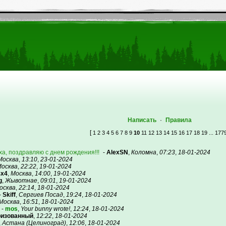
Написать
·
Правила
[
1
2
3
4
5
6
7
8
9
10
11
12
13
14
15
16
17
18
19
... 177
ёха, поздравляю с днем рождения!!!
-
AlexSN
,
Коломна
,
07:23
,
18-01-2024
Москва
,
13:10
,
23-01-2024
осква
,
22:22
,
19-01-2024
4x4
,
Москва
,
14:00
,
19-01-2024
g
,
Жывотнае
,
09:01
,
19-01-2024
осква
,
22:14
,
18-01-2024
-
Skiff
,
Сергиев Посад
,
19:24
,
18-01-2024
Москва
,
16:51
,
18-01-2024
-
mos
,
Your bunny wrote!
,
12:24
,
18-01-2024
ризованный
,
12:22
,
18-01-2024
,
Астана (Целиноград)
,
12:06
,
18-01-2024