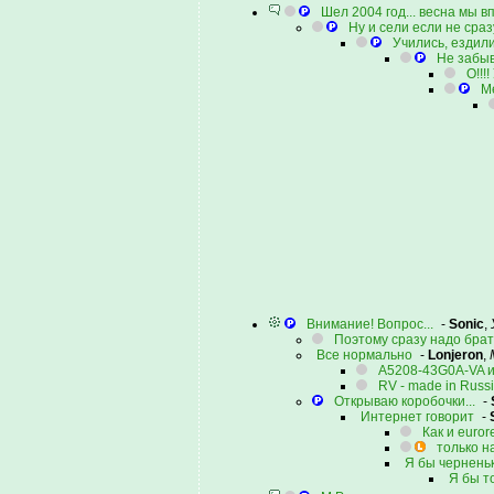
Шел 2004 год... весна мы 
Ну и сели если не сраз
Учились, ездили
Не забыв
О!!!
Ме
Внимание! Вопрос...
-
Sonic
,
Поэтому сразу надо брать
Все нормально
-
Lonjeron
,
A5208-43G0A-VA и
RV - made in Russ
Открываю коробочки...
-
Интернет говорит
-
Как и eurore
только на
Я бы чернень
Я бы т