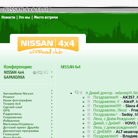
NISSAN 4x4
А Дикий доктор - юбиляр!!! Л
Автомобили Nissan
Ремонт
Поздравляю!!!
-
AK357
,
Наши фотографии
Поздравляю..!!
-
AlexP
,
М
Теория 4х4
Поздравляю!!!!!!
-
Slava 
Сделай сам!
Поздравляю, Лёха!
-
Fro
GPS
Радиосвязь
Поздравляю !
-
Sedoy
,
М
Снаряжение
Лёха, с Днём Рождения!
Избранное
Дикий, с Днём!!!
-
VOVO
,
Магазины/Сервисы
Леха, с днем рождения!!!
Детский приют Дружба
Дисконтная программа
С ДНЁМ!!!!
-
ALT неавто
Голосуем!
Поздравляю!!!
-
Владим
Фонд Клуба