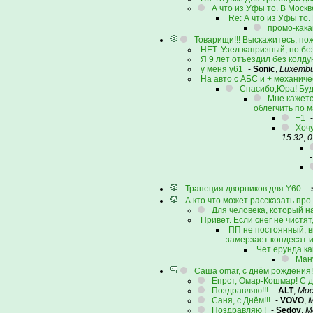
А что из Уфы то. В Москв
Re: А что из Уфы то.
промо-кака
Товарищи!!! Выскажитесь, по
НЕТ. Узел капризный, но без 
Я 9 лет отъездил без колду
у меня у61
-
Sonic
,
Luxemb
На авто с АБС и + механиче
Спасибо,Юра! Буду
Мне кажетс
облегчить по м
+1
Хочу
15:32
,
0
Трапеция дворников для Y60
-
А кто что может рассказать про
Для человека, который на
Привет. Если снег не чистят
ПП не постоянный, в
замерзает кондесат 
Чет ерунда ка
Ману
Саша omar, с днём рождения!!
Епрст, Омар-Кошмар! С 
Поздравляю!!!
-
ALT
,
Мос
Саня, с Днём!!!
-
VOVO
,
М
Поздравляю !
-
Sedoy
,
М