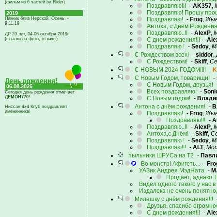
(фильм из 6 частей by Rider)
Поздравляю!!!
-
AK357
,
Поздравляю! Прошу прощ
2019
Пикник близ Нерской. Осень. -
Поздравляю!
-
Frog
,
Жыв
9.11.19
Антоха, с Днем Рождения!
Поздравляю..!!
-
AlexP
,
М
ДР 20 лет, 04-06 октября 2019г.
(ссылки на фото, отзывы)
С днем рождения!!!
-
Ale
Поздравляю !
-
Sedoy
,
М
С Рождеством всех!
-
siddor
,
C Рождеством!
-
Skiff
,
Се
С НОВЫМ 2024 ГОДОМ!!!!
-
K
С Новым Годом, товарищи!
-
C Новым Годом, друзья!
06.08.2026
Всех поздравляю!
-
Soni
Сегодня день рождения отмечает
ДЕМОН770
!
С Новым годом!
-
Влади
Антона с днём рождения!
-
В
Ниссан 4х4 Клуб поздравляет
именинника!
Поздравляю!
-
Frog
,
Жыв
Поздравляю!!!
-
A
Поздравляю..!!
-
AlexP
,
М
Антоха,с Днём!
-
Skiff
,
С
Поздравляю !
-
Sedoy
,
М
Поздравляю!!!
-
ALT
,
Мос
пыльники ШРУСа на Т2
-
Павл
Во монстр! Афигеть...
-
Fro
УАЗик Андрея МэдНата
-
M
Продаёт, аднако. 
Видел одного такого у нас в
Издалека не очень понятно
Милашку с днём рождения!!!
Друзья, спасибо огромное,
С днем рождения!!!
-
Ale