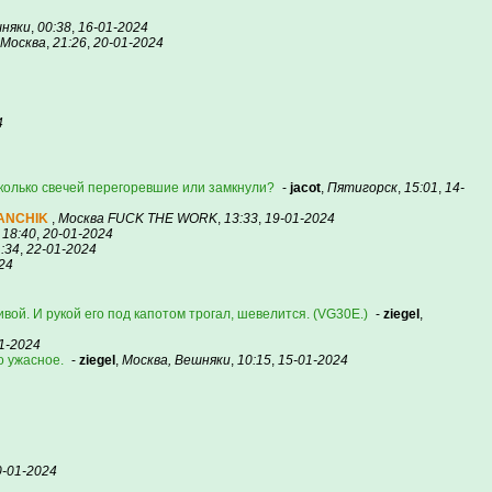
шняки
,
00:38
,
16-01-2024
Москва
,
21:26
,
20-01-2024
4
сколько свечей перегоревшие или замкнули?
-
jacot
,
Пятигорск
,
15:01
,
14-
ANCHIK
,
Москва FUCK THE WORK
,
13:33
,
19-01-2024
,
18:40
,
20-01-2024
:34
,
22-01-2024
24
ивой. И рукой его под капотом трогал, шевелится. (VG30E.)
-
ziegel
,
1-2024
о ужасное.
-
ziegel
,
Москва, Вешняки
,
10:15
,
15-01-2024
0-01-2024