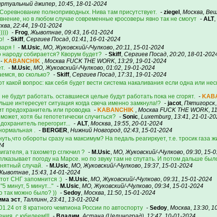
иртуальный джипер
,
10:45
,
18-01-2024
 Соревнование полноприводных. Нива там присутствует.
-
ziegel
,
Москва, Ве
внение, но в любом случае современные кросоверы явно так не смогут
-
ALT
,
ква
,
22:44
,
19-01-2024
)))
-
Frog
,
Жывотнае
,
09:43
,
16-01-2024
о!
-
Skiff
,
Сергиев Посад
,
01:41
,
16-01-2024
аря !
-
M.Usic
,
МО, Жуковский/-/Чулково
,
20:11
,
15-01-2024
ко народу собирается? Кворум будет?
-
Skiff
,
Сергиев Посад
,
20:20
,
18-01-202
-
KABANCHIK
,
Москва FUCK THE WORK
,
13:29
,
19-01-2024
т.
-
M.Usic
,
МО, Жуковский/-/Чулково
,
01:02
,
19-01-2024
аемся, во сколько?
-
Skiff
,
Сергиев Посад
,
17:31
,
19-01-2024
от какой вопрос: как себя будет вести система накаливания если одна или не
 не будут работать. оставшиеся целые будут работать пока не сгорят.
-
KAB
льше интересует ситуация когда свеча именно замкнула!?
-
jacot
,
Пятигорск
ит предохранитель или проводка
-
KABANCHIK
,
Москва FUCK THE WORK
,
11
е может, хотя бы гепотетически случиться?
-
Sonic
,
Luxemburg
,
13:41
,
21-01-20
дохранитель перегорит...
-
ALT
,
Москва
,
19:55
,
20-01-2024
 нормальная .
-
BERGER
,
Нижний Новгород
,
02:43
,
15-01-2024
нуть,что обороты сразу на максимум? На педаль реагиркует, т.е. тросик газа ж
24
игателя, а тахометр сглючил ?
-
M.Usic
,
МО, Жуковский/-/Чулково
,
09:30
,
15-0
плказывает погоду на Марсе. но по звуку там не спутать. И потом дальше был
онятный случай.
-
M.Usic
,
МО, Жуковский/-/Чулково
,
19:37
,
15-01-2024
Жывотнае
,
15:43
,
14-01-2024
тот СНГ запомнится :)
-
M.Usic
,
МО, Жуковский/-/Чулково
,
09:31
,
15-01-2024
"5 минут, 5 минут..."
-
M.Usic
,
МО, Жуковский/-/Чулково
,
09:34
,
15-01-2024
о так можно было? ))
-
Sedoy
,
Москва
,
11:50
,
15-01-2024
има эст
,
Таллинн
,
23:41
,
13-01-2024
1.24 от 8 кратного чемпиона России по автоспорту
-
Sedoy
,
Москва
,
13:30
,
1
ения, с юбилеем!!!
-
Владим
,
Астана (Целиноград)
,
12:47
,
10-01-2024