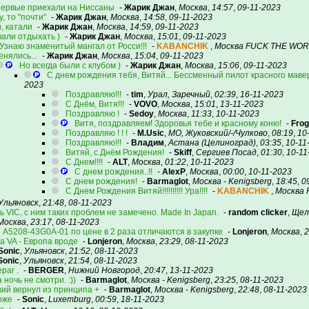
впервые приехали на Ниссаны
-
Жарик Джан
,
Москва
,
14:57
,
09-11-2023
у, то "почти"
-
Жарик Джан
,
Москва
,
14:58
,
09-11-2023
, катали
-
Жарик Джан
,
Москва
,
14:59
,
09-11-2023
али отдыхать )
-
Жарик Джан
,
Москва
,
15:01
,
09-11-2023
! Узнаю знаменитый мангал от Росси!!!
-
KABANCHIK
,
Москва FUCK THE WO
нялись...
-
Жарик Джан
,
Москва
,
15:04
,
09-11-2023
Но всегда были с клубом )
-
Жарик Джан
,
Москва
,
15:06
,
09-11-2023
С днем рождения тебя, Витяй... Бессменный пилот красного мав
2023
Поздравляю!!!
-
tim
,
Урал, Заречный
,
02:39
,
16-11-2023
С Днём, Витя!!!
-
VOVO
,
Москва
,
15:01
,
13-11-2023
Поздравляю !
-
Sedoy
,
Москва
,
11:33
,
10-11-2023
Витя, поздравляем! Здоровья тебе и красному коню!
-
Frog
Поздравляю ! ! !
-
M.Usic
,
МО, Жуковский/-/Чулково
,
08:19
,
10
Поздравляю!!!
-
Владим
,
Астана (Целиноград)
,
03:35
,
10-11
Витяй, с Днём Рождения!
-
Skiff
,
Сергиев Посад
,
01:30
,
10-11
С Днем!!!!
-
ALT
,
Москва
,
01:22
,
10-11-2023
С днем рождения..!!
-
AlexP
,
Москва
,
00:00
,
10-11-2023
С днем рождения!
-
Barmaglot
,
Москва - Kenigsberg
,
18:45
,
0
С Днем Рождения Витяй!!!!!!!!!! Ура!!!!
-
KABANCHIK
,
Москва
Ульяновск
,
21:48
,
08-11-2023
 VIC, с ним таких проблем не замечено. Made In Japan.
-
random clicker
,
Щел
Москва
,
23:17
,
08-11-2023
 A5208-43G0A-01 по цене в 2 раза отличаются в закупке
-
Lonjeron
,
Москва
,
2
ia VA - Европа вроде
-
Lonjeron
,
Москва
,
23:29
,
08-11-2023
Sonic
,
Ульяновск
,
21:52
,
08-11-2023
Sonic
,
Ульяновск
,
21:54
,
08-11-2023
par .
-
BERGER
,
Нижний Новгород
,
20:47
,
13-11-2023
 ночь не смотри. :))
-
Barmaglot
,
Москва - Kenigsberg
,
23:25
,
08-11-2023
кий вернул из принципа +
-
Barmaglot
,
Москва - Kenigsberg
,
22:48
,
08-11-2023
оже
-
Sonic
,
Luxemburg
,
00:59
,
18-11-2023