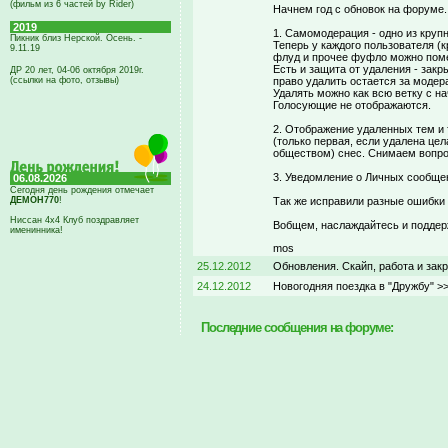
(фильм из 6 частей by Rider)
Начнем год с обновок на форуме.
2019
1. Самомодерация - одно из крупн
Пикник близ Нерской. Осень. -
Теперь у каждого пользователя (
9.11.19
флуд и прочее фуфло можно помет
Есть и защита от удаления - зак
ДР 20 лет, 04-06 октября 2019г.
(ссылки на фото, отзывы)
право удалить остается за модер
Удалять можно как всю ветку с нач
Голосующие не отображаются.
2. Отображение удаленных тем и 
(только первая, если удалена цел
обществом) снес. Снимаем вопрос
3. Уведомление о Личных сообщен
06.08.2026
Сегодня день рождения отмечает
ДЕМОН770
!
Так же исправили разные ошибки (
Ниссан 4х4 Клуб поздравляет
Вобщем, наслаждайтесь и поддер
именинника!
mos
25.12.2012
Обновления. Скайп, работа и зак
24.12.2012
Новогодняя поездка в "Дружбу" >
Последние сообщения на форуме: