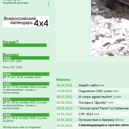
Клубный магазин
2026
Фото СНГ-2026
Фото СНГ 2026
2024
ДР 25 лет! 18-20 октября 2024г
Новости:
2022
06.04.2016
Апдейт сайта >>>
ДР-23, 07-09 октября 2022г (ссылки
на фотоальбомы, отзывы и
13.09.2013
Подключен СМС-шлюз >>>
впечатления)
04.07.2013
И снова здравствуйте! :) >>>
2021
02.06.2013
Поездка в "Дружбу" >>>
ДР-22, 08-10 октября 2021г (ссылки
на фотоальбомы, отзывы и
28.05.2013
"Хотели пати? Нате!" (с) Кабанчик
впечатления)
14.01.2013
СНГ-2013 >>>
2020
ДР-21, 09-11 октября 2020г. (ссылки
14.01.2013
Путешествие в Америку-3 >>>
на фото)
Самомодерация и прочие обно
04.01.2013
Автопутешествие по Норвегии