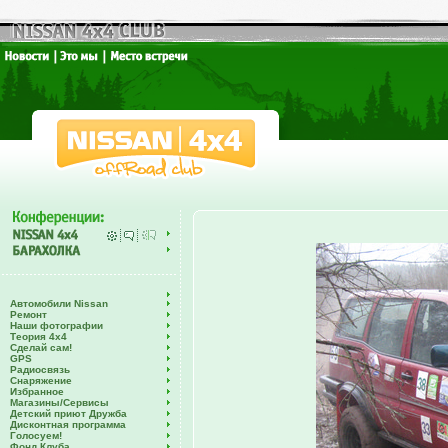
Автомобили Nissan
Ремонт
Наши фотографии
Теория 4х4
Сделай сам!
GPS
Радиосвязь
Снаряжение
Избранное
Магазины/Сервисы
Детский приют Дружба
Дисконтная программа
Голосуем!
Фонд Клуба