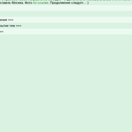
славль-Москва. Фото
по ссылке
. Продолжение следует... :)
ения >>>
крытие тем >>>
>>