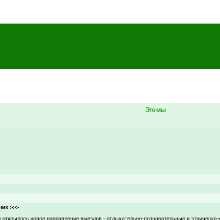
Это мы
чик >>>
е открылось новое направление выездов - отдыхательно-познавательные и этническо-