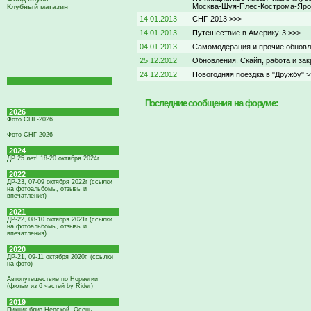
Москва-Шуя-Плес-Кострома-Яро
Клубный магазин
14.01.2013
СНГ-2013 >>>
14.01.2013
Путешествие в Америку-3 >>>
04.01.2013
Самомодерация и прочие обновл
25.12.2012
Обновления. Скайп, работа и за
24.12.2012
Новогодняя поездка в "Дружбу" >
Последние сообщения на форуме:
2026
Фото СНГ-2026
Фото СНГ 2026
2024
ДР 25 лет! 18-20 октября 2024г
2022
ДР-23, 07-09 октября 2022г (ссылки
на фотоальбомы, отзывы и
впечатления)
2021
ДР-22, 08-10 октября 2021г (ссылки
на фотоальбомы, отзывы и
впечатления)
2020
ДР-21, 09-11 октября 2020г. (ссылки
на фото)
Автопутешествие по Норвегии
(фильм из 6 частей by Rider)
2019
Пикник близ Нерской. Осень. -