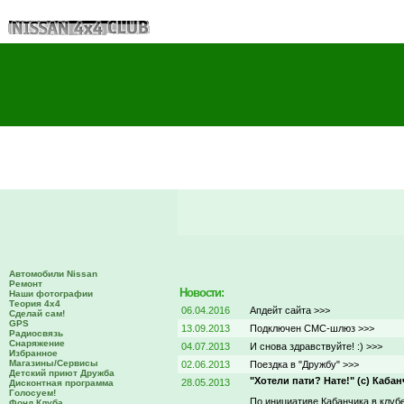
Автомобили Nissan
Ремонт
Новости:
Наши фотографии
Теория 4х4
06.04.2016
Апдейт сайта >>>
Сделай сам!
GPS
13.09.2013
Подключен СМС-шлюз >>>
Радиосвязь
Снаряжение
04.07.2013
И снова здравствуйте! :) >>>
Избранное
Магазины/Сервисы
02.06.2013
Поездка в "Дружбу" >>>
Детский приют Дружба
"Хотели пати? Нате!" (с) Кабан
28.05.2013
Дисконтная программа
Голосуем!
По инициативе Кабанчика в клуб
Фонд Клуба